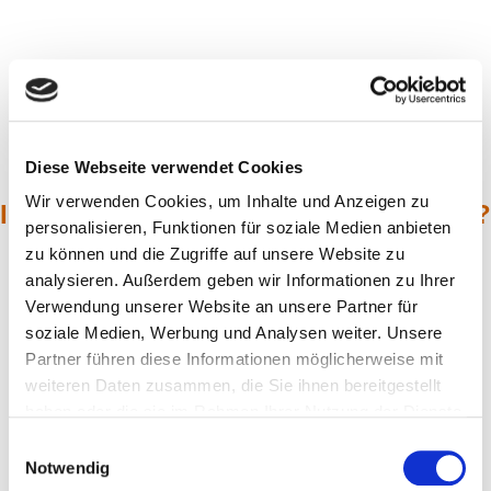
Diese Webseite verwendet Cookies
Wir verwenden Cookies, um Inhalte und Anzeigen zu
Interesse an unseren Veranstaltungen?
personalisieren, Funktionen für soziale Medien anbieten
zu können und die Zugriffe auf unsere Website zu
sav-weissachertal.de
analysieren. Außerdem geben wir Informationen zu Ihrer
Verwendung unserer Website an unsere Partner für
soziale Medien, Werbung und Analysen weiter. Unsere
Schwäbischer Albverein Ortsgruppe Weissacher Tal
Partner führen diese Informationen möglicherweise mit
weiteren Daten zusammen, die Sie ihnen bereitgestellt
Kontakt
|
Satzung
|
Impressum
|
Datenschutz
|
Cookie–
haben oder die sie im Rahmen Ihrer Nutzung der Dienste
Einstellungen
gesammelt haben.
Einwilligungsauswahl
Kirchberg 9
Notwendig
71554 Weissach im Tal