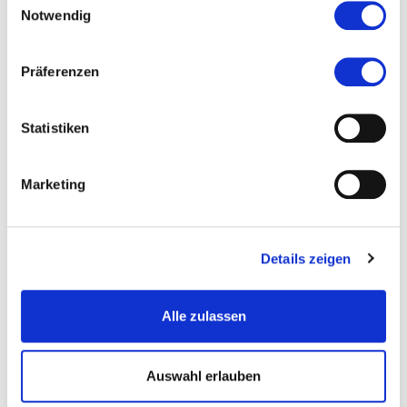
kostenlos
Notwendig
20,- €
Präferenzen
Statistiken
Tische und Bänke
Marketing
kostenlos
5,- €
Details zeigen
Alle zulassen
Schwenkgrill
kostenlos
Auswahl erlauben