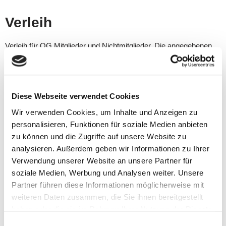
Verleih
Verleih für OG Mitglieder und Nichtmitglieder. Die angegebenen
Preise verstehen sich bei Selbstabholung. Haftung bei
Beschädigung oder Verlust liegt beim Entleiher.
Diese Webseite verwendet Cookies
Zelt grün 3m x 6m
Wir verwenden Cookies, um Inhalte und Anzeigen zu
personalisieren, Funktionen für soziale Medien anbieten
kostenlos
zu können und die Zugriffe auf unsere Website zu
analysieren. Außerdem geben wir Informationen zu Ihrer
Verwendung unserer Website an unsere Partner für
35,- €
soziale Medien, Werbung und Analysen weiter. Unsere
Partner führen diese Informationen möglicherweise mit
weiteren Daten zusammen, die Sie ihnen bereitgestellt
Zelt weiß 3m x 6m
haben oder die sie im Rahmen Ihrer Nutzung der Dienste
gesammelt haben.
Einwilligungsauswahl